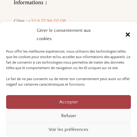
Informations :
Gîtes :
+33 6 77 96 07 08
Gérer le consentement aux
Vins :
+33 6 72 84 33 01
cookies
Pour offrir les meilleures expériences, nous utilisons des technologies telles
que les cookies pour stocker et/ou accéder aux informations des appareils. Le
L'ABUS D'ALCOOL EST
fait de consentir à ces technologies nous permettra de traiter des données
DANGEREUX POUR LA SANTÉ. A
telles que le comportement de navigation ou les ID uniques sur ce site.
CONSOMMER AVEC
Le fait de ne pas consentir ou de retirer son consentement peut avoir un effet
MODÉRATION.
négatif sur certaines caractéristiques et fonctions.
Accepter
Mentions légales et politique de confidentialité
Refuser
Réalisation Atelier Robin Martinez ©2025
Voir les préférences