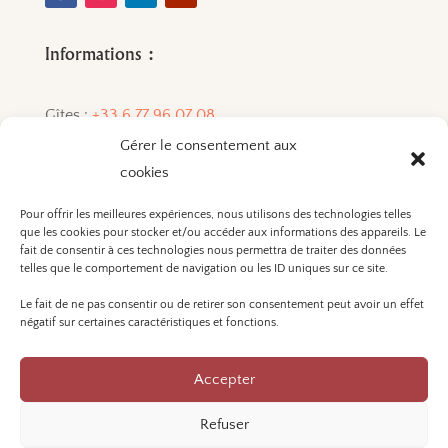
Informations :
Gîtes :
+33 6 77 96 07 08
Gérer le consentement aux
Vins :
+33 6 72 84 33 01
cookies
Pour offrir les meilleures expériences, nous utilisons des technologies telles
que les cookies pour stocker et/ou accéder aux informations des appareils. Le
L'ABUS D'ALCOOL EST
fait de consentir à ces technologies nous permettra de traiter des données
DANGEREUX POUR LA SANTÉ. A
telles que le comportement de navigation ou les ID uniques sur ce site.
CONSOMMER AVEC
Le fait de ne pas consentir ou de retirer son consentement peut avoir un effet
MODÉRATION.
négatif sur certaines caractéristiques et fonctions.
Accepter
Mentions légales et politique de confidentialité
Refuser