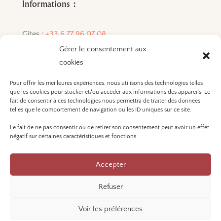
Informations :
Gîtes :
+33 6 77 96 07 08
Gérer le consentement aux
Vins :
+33 6 72 84 33 01
cookies
Pour offrir les meilleures expériences, nous utilisons des technologies telles
que les cookies pour stocker et/ou accéder aux informations des appareils. Le
L'ABUS D'ALCOOL EST
fait de consentir à ces technologies nous permettra de traiter des données
DANGEREUX POUR LA SANTÉ. A
telles que le comportement de navigation ou les ID uniques sur ce site.
CONSOMMER AVEC
Le fait de ne pas consentir ou de retirer son consentement peut avoir un effet
MODÉRATION.
négatif sur certaines caractéristiques et fonctions.
Accepter
Mentions légales et politique de confidentialité
Refuser
Réalisation Atelier Robin Martinez ©2025
Voir les préférences