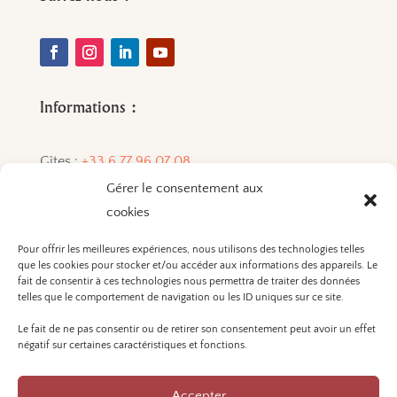
Informations :
Gîtes :
+33 6 77 96 07 08
Gérer le consentement aux
Vins :
+33 6 72 84 33 01
cookies
Pour offrir les meilleures expériences, nous utilisons des technologies telles
que les cookies pour stocker et/ou accéder aux informations des appareils. Le
L'ABUS D'ALCOOL EST
fait de consentir à ces technologies nous permettra de traiter des données
DANGEREUX POUR LA SANTÉ. A
telles que le comportement de navigation ou les ID uniques sur ce site.
CONSOMMER AVEC
Le fait de ne pas consentir ou de retirer son consentement peut avoir un effet
MODÉRATION.
négatif sur certaines caractéristiques et fonctions.
Accepter