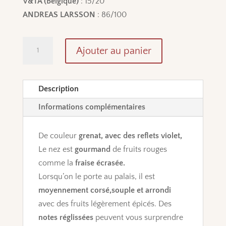
V&TA (Belgique)
: 15/20
ANDREAS LARSSON
: 86/100
quantité
Ajouter au panier
de
Vin
de
Description
Copains
Informations complémentaires
-
IGP
De couleur
grenat, avec des reflets violet,
Vaucluse
Le nez est
gourmand
de fruits rouges
-
comme la
fraise écrasée.
Rouge
Lorsqu’on le porte au palais, il est
moyennement corsé,souple et arrondi
avec des fruits légèrement épicés. Des
notes réglissées
peuvent vous surprendre