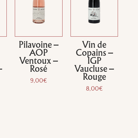
Pilavoine –
Vin de
AOP
Copains –
Ventoux –
IGP
–
Rosé
Vaucluse –
Rouge
9,00
€
8,00
€