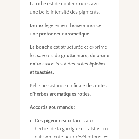
La
robe
est de couleur
rubis
avec
-
une
belle intensité
des pigments.
IGP
Vaucluse
Le nez
légèrement boisé
annonce
-
une
profondeur aromatique
.
Rouge
La bouche
est structurée
et exprime
les saveurs de
griotte mûre, de prune
noire
associées à des notes
épicées
et
toastées.
Belle
persistance en
finale
des notes
d’herbes aromatiques roties
.
Accords gourmands
:
Des
pigeonneaux farcis
aux
herbes de la garrigue et raisins, en
cuisson lente pour révéler tous les