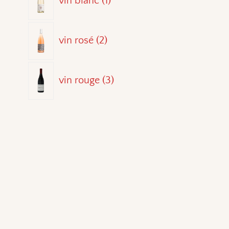
vin blanc
1
produit
2
vin rosé
2
produits
3
vin rouge
3
produits