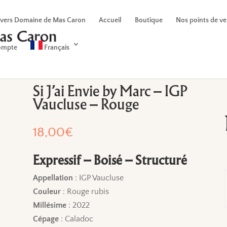
 vers Domaine de Mas Caron
Accueil
Boutique
Nos points de v
ompte
Français
Si J’ai Envie by Marc – IGP
Vaucluse – Rouge
18,00
€
Expressif – Boisé – Structuré
Appellation
: IGP Vaucluse
Couleur
: Rouge rubis
Millésime
: 2022
Cépage
: Caladoc