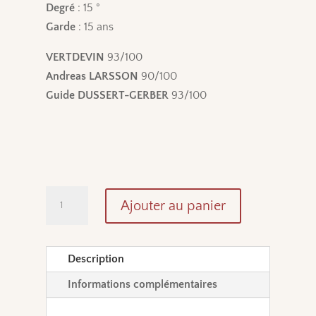
Degré
: 15 °
Garde
: 15 ans
VERTDEVIN
93/100
Andreas LARSSON
90/100
Guide DUSSERT-GERBER
93/100
quantité
Ajouter au panier
de
Si
J’ai
Description
Envie
Informations complémentaires
by
Marc